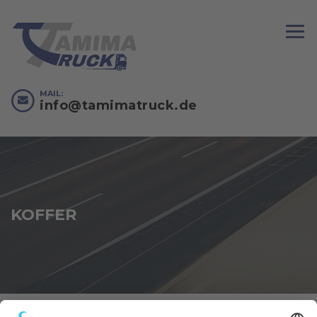
MAIL:
info@tamimatruck.de
KOFFER
TAMIMA TRUCK
>
KOFFER