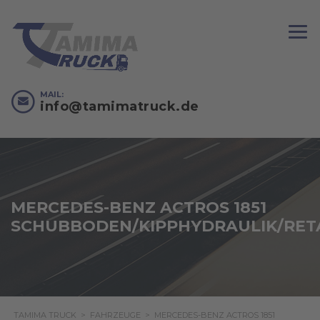
MAIL:
info@tamimatruck.de
MERCEDES-BENZ ACTROS 1851
SCHUBBODEN/KIPPHYDRAULIK/RET
TAMIMA TRUCK
>
FAHRZEUGE
>
MERCEDES-BENZ ACTROS 1851