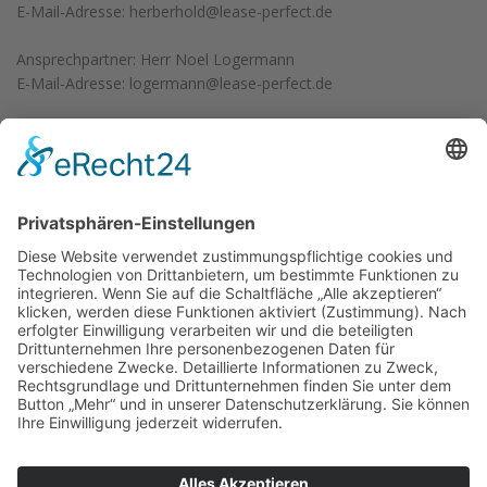
E-Mail-Adresse:
herberhold@lease-perfect.de
Ansprechpartner: Herr Noel Logermann
E-Mail-Adresse:
logermann@lease-perfect.de
* Weitere Informationen zum offiziellen Kraftstoffverbrauch und
zu den offiziellen spezifischen CO2-Emissionen und
gegebenenfalls zum Stromverbrauch neuer PKW können dem
Leitfaden über den offiziellen Kraftstoffverbrauch, die offiziellen
spezifischen CO2-Emissionen und den offiziellen
Stromverbrauch neuer PKW entnommen werden, der an allen
Verkaufsstellen und bei der Deutschen Automobil Treuhand
GmbH unentgeltlich erhältlich ist unter
www.dat.de
.
KATEGORIE:
Standard-SZM