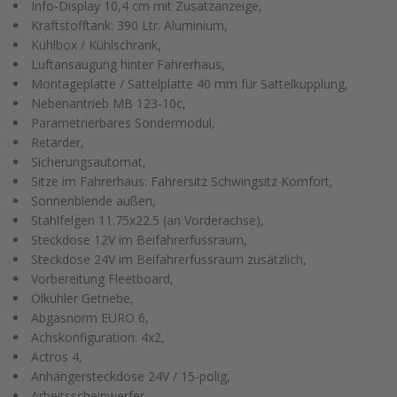
Info-Display 10,4 cm mit Zusatzanzeige,
Kraftstofftank: 390 Ltr. Aluminium,
Kühlbox / Kühlschrank,
Luftansaugung hinter Fahrerhaus,
Montageplatte / Sattelplatte 40 mm für Sattelkupplung,
Nebenantrieb MB 123-10c,
Parametrierbares Sondermodul,
Retarder,
Sicherungsautomat,
Sitze im Fahrerhaus: Fahrersitz Schwingsitz Komfort,
Sonnenblende außen,
Stahlfelgen 11.75x22.5 (an Vorderachse),
Steckdose 12V im Beifahrerfussraum,
Steckdose 24V im Beifahrerfussraum zusätzlich,
Vorbereitung Fleetboard,
Ölkühler Getriebe,
Abgasnorm EURO 6,
Achskonfiguration: 4x2,
Actros 4,
Anhängersteckdose 24V / 15-polig,
Arbeitsscheinwerfer,