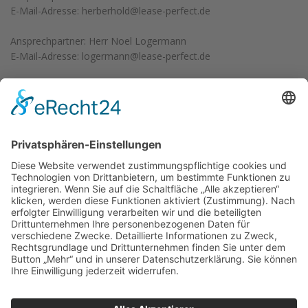
E-Mail-Adresse:
herberhold@lease-perfect.de
Ansprechpartner: Herr Noel Logermann
E-Mail-Adresse:
logermann@lease-perfect.de
* Weitere Informationen zum offiziellen Kraftstoffverbrauch und
zu den offiziellen spezifischen CO2-Emissionen und
gegebenenfalls zum Stromverbrauch neuer PKW können dem
Leitfaden über den offiziellen Kraftstoffverbrauch, die offiziellen
spezifischen CO2-Emissionen und den offiziellen
Stromverbrauch neuer PKW entnommen werden, der an allen
Verkaufsstellen und bei der Deutschen Automobil Treuhand
GmbH unentgeltlich erhältlich ist unter
www.dat.de
.
KATEGORIE:
Pritsche + Plane