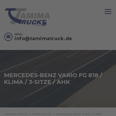
MAIL:
info@tamimatruck.de
MERCEDES-BENZ VARIO FG 818 /
KLIMA / 3-SITZE / AHK
TAMIMA TRUCK
>
FAHRZEUGE
>
MERCEDES-BENZ VARIO FG 818 /